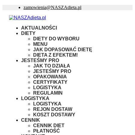
zamowienia@NASZAdieta.pl
AKTUALNOŚCI
DIETY
DIETY DO WYBORU
MENU
JAK DOPASOWAĆ DIETĘ
DIETA Z EFEKTEM!
JESTEŚMY PRO
JAK TO DZIAŁA
JESTEŚMY PRO
OPAKOWANIA
CERTYFIKATY
LOGISTYKA
REGULAMIN
LOGISTYKA
LOGISTYKA
REJON DOSTAW
KOSZT DOSTAWY
CENNIK
CENNIK DIET
PŁATNOŚĆ